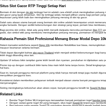
Situs Slot Gacor RTP Tinggi Setiap Hari
Bermain di slot dengan
rtp slot
tertinggi hari ini adalah cara efektif untuk meningkatkan pelu
slot gacor yang layak dimainkan. Slot rtp tertinggi selalu menjadi pilihan utama bagi pemain
keputusan yang lebih baik dan meningkatkan peluang menang di slot rtp gacor.
Salah satu alasan utama banyak orang bermain slot online adalah kesempatan untuk memenan
angka fantastis. Dengan sedikit keberuntungan dan strategi yang tepat, pemain bisa membawa
Bagi pecinta slot online, tidak ada yang lebih menarik daripada mencoba permainan
Slot 777
yan
gratis, dan simbol wild yang membantu meningkatkan peluang menang, permainan ini menjadi fa
Rahasia Pemain Slot Profesional Menang Besar Modal Depo 10k
Sistem transaksi sederhana seperti
Depo 10k
memberikan fleksibilitas luar biasa, memungkin
maupun keamanan selama bermain.
Tidak dapat dipungkiri bahwa
slot gacor Thailand
telah menjadi simbol keberuntungan bagi bany
lebih tinggi dibanding situs lain.
Update UI terbaru bikin tampilan game lebih bersih dan nyaman, perubahan ini dijelaskan satu 
Promo top-up dengan cashback bikin kamu bisa main lebih lama tanpa boros. Detail lengkapnya 
hal baru.
Saat ini, banyak pengguna mencari platform yang tidak hanya menarik tetapi juga mudah digu
menyulitkan pengguna baru.
Konsistensi dalam memberikan pelayanan terbaik menjadi alasan utama banyak pengguna tetap
menyenangkan.
Seiring meningkatnya kebutuhan akan akses cepat, banyak pengguna beralih ke
Togel178 Altern
Related Links
Bandar Togel Online WLA terpercaya menawarkan banyak permainan togel
bandar toge
Dengan variasi game togel 4D yang beragam, situs togel
Togel279
terpercaya memberika
Beri peluang pada pemain
Togel279
untungkan dengan modal kecil meraih hadiah besa