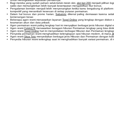
untuk meningkatkan kepuasan pemainnya.
Bagi mereka yang sudah paham seluk-beluk mesin slot,
slot bet 200
menjadi pilihan log
saldo dan memungkinkan lebih banyak kesempatan mengaktifkan fitur bonus.
Pengalaman bermain menjadi lebih menyenangkan ketika kamu bergabung di platform ya
kompetitif yang menambah keseruan di setiap putaran permainan.
Dalam hal bonus dan promo harian,
Sabatoto
dikenal paling dermawan karena selal
kemenangan besar.
Beberapa agen resmi menawarkan layanan
Togel Online
yang lengkap dengan diskon d
keamanan akun dan data pribadi.
Agen permainan resmi paling lengkap hari ini menyajikan berbagai jenis hiburan digital e
Agen resmi
Colok178
menawarkan beragam hiburan Permainan lengkap yang bisa dinikma
Agen resmi
Togel Online
hari ini menyediakan berbagai Hiburan dan Permainan lengka
Penyedia permainan resmi menghadirkan kelengkapan opsi hiburan modern, di mana
J
Agen resmi
Situs Toto
menyediakan berbagai jenis Hiburan dan Permainan dengan koleksi
Penyedia hiburan resmi terlengkap saat ini menghadirkan banyak variasi permainan, d