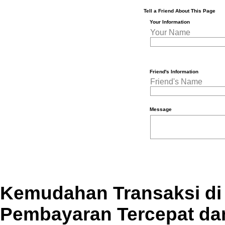
Tell a Friend About This Page
Your Information
Your Name
Friend's Information
Friend's Name
Message
Kemudahan Transaksi di
Pembayaran Tercepat da