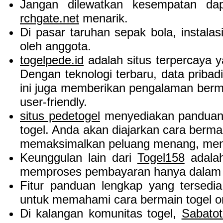
Jangan dilewatkan kesempatan d
rchgate.net
menarik.
Di pasar taruhan sepak bola, instala
oleh anggota.
togelpede.id
adalah situs terpercaya 
Dengan teknologi terbaru, data pribadi
ini juga memberikan pengalaman berm
user-friendly.
situs pedetogel
menyediakan panduan 
togel. Anda akan diajarkan cara bermai
memaksimalkan peluang menang, menja
Keunggulan lain dari
Togel158
adalah
memproses pembayaran hanya dalam hi
Fitur panduan lengkap yang tersedi
untuk memahami cara bermain togel onl
Di kalangan komunitas togel,
Sabatot