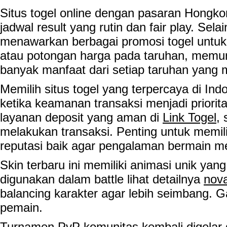
Situs togel online dengan pasaran Hongkon
jadwal result yang rutin dan fair play. S
menawarkan berbagai promosi togel untuk 
atau potongan harga pada taruhan, memu
banyak manfaat dari setiap taruhan yang
Memilih situs togel yang terpercaya di Ind
ketika keamanan transaksi menjadi priorita
layanan deposit yang aman di
Link Togel
,
melakukan transaksi. Penting untuk memilih
reputasi baik agar pengalaman bermain me
Skin terbaru ini memiliki animasi unik yan
digunakan dalam battle lihat detailnya
nova
balancing karakter agar lebih seimbang. G
pemain.
Turnamen PvP komunitas kembali digelar 