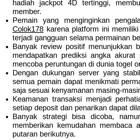
hadiah jackpot 4D tertinggi, memb
member.
Pemain yang menginginkan pengal
Colok178
karena platform ini memiliki
terjadi gangguan selama permainan be
Banyak review positif menunjukkan
mendapatkan prediksi angka akurat 
mencoba peruntungan di dunia togel on
Dengan dukungan server yang stabi
semua pemain dapat menikmati permai
saja sesuai kenyamanan masing-masi
Keamanan transaksi menjadi perhat
setiap deposit dan penarikan dapat di
Banyak strategi bisa dicoba, na
memberikan kemudahan membaca ang
putaran berikutnya.