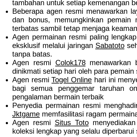
tambahan untuk setiap kemenangan b
Beberapa agen resmi menawarkan l
dan bonus, memungkinkan pemain m
terbatas sambil tetap menjaga keaman
Agen permainan resmi paling lengkap h
eksklusif melalui jaringan
Sabatoto
seh
tanpa batas.
Agen resmi
Colok178
menawarkan be
dinikmati setiap hari oleh para pemain
Agen resmi
Togel Online
hari ini men
bagi semua penggemar taruhan on
pengalaman bermain terbaik
Penyedia permainan resmi menghadir
Jktgame
memfasilitasi ragam permainan 
Agen resmi
Situs Toto
menyediakan 
koleksi lengkap yang selalu diperbarui 