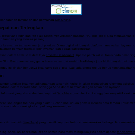
arkan taruhan tambahan dari permainan
Slot Online
.
epat dan Terlengkap
l result yang rutin dan fair play. Selain menyediakan pasaran HK,
Toto Togel
juga menawarkan ber
ap taruhan yang mereka pasang.
ika keamanan transaksi menjadi prioritas. Di era digital ini, banyak platform menawarkan layanan
 pengalaman bermain menjadi lebih nyaman dan bebas dari penipuan.
akan dalam battle lihat detailnya
novaslot88 alternatif
. Update patch kali ini fokus pada balancin
to Slot
. Event anniversary game biasanya sangat meriah. Hadiahnya juga lebih banyak dari bias
ggu ini, rincian bonusnya bisa kamu cek di
toto
. Lagi ada promo top-up bonus item tambahan y
an
nguntungkan bisa menjadi tantangan tersendiri. Artikel ini akan memberikan rekomendasi situs
perhatikan dalam memilih situs, sehingga Anda dapat bermain dengan aman dan nyaman.
Informasi yang akurat dan lengkap dari
Data Macau
memberikan keunggulan kompetitif saat mem
entukan angka taruhan yang akurat. Setiap hari, ribuan pemain mencari data terbaru untuk men
aktor utama dalam meningkatkan peluang kemenangan.
ena itu, memilih
Situs Togel
yang memiliki reputasi baik dan menawarkan berbagai fitur menarik sa
 lagi spekulasi berlebihan, sebab semua hasil resmi terangkum jelas dalam update
rahejasvivar