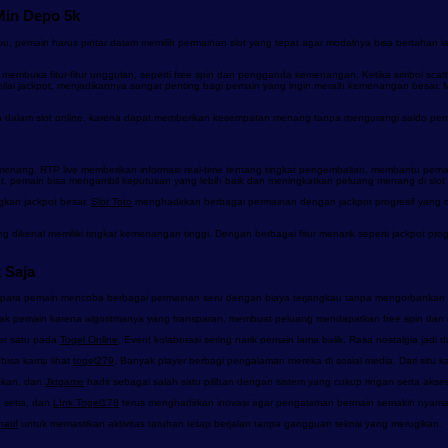
Min Depo 5k
u, pemain harus pintar dalam memilih permainan slot yang tepat agar modalnya bisa bertaha
k membuka fitur-fitur unggulan, seperti free spin dan pengganda kemenangan. Ketika simbol sca
lai jackpot, menjadikannya sangat penting bagi pemain yang ingin meraih kemenangan besar. 
n dalam slot online, karena dapat memberikan kesempatan menang tanpa mengurangi saldo pem
g menang. RTP live memberikan informasi real-time tentang tingkat pengembalian, membantu pemai
 pemain bisa mengambil keputusan yang lebih baik dan meningkatkan peluang menang di slot r
gkan jackpot besar.
Slot Toto
menghadirkan berbagai permainan dengan jackpot progresif yang da
g dikenal memiliki tingkat kemenangan tinggi. Dengan berbagai fitur menarik seperti jackpot pr
 Saja
kan para pemain mencoba berbagai permainan seru dengan biaya terjangkau tanpa mengorban
k pemain karena algoritmanya yang transparan, membuat peluang mendapatkan free spin dan scatt
per satu pada
Togel Online
. Event kolaborasi sering narik pemain lama balik. Rasa nostalgia jadi d
bisa kamu lihat
togel279
. Banyak player berbagi pengalaman mereka di sosial media. Dari situ ka
nakan, dan
Jktgame
hadir sebagai salah satu pilihan dengan sistem yang cukup ringan serta akse
 setia, dan
LInk Togel178
terus menghadirkan inovasi agar pengalaman bermain semakin nya
atif
untuk memastikan aktivitas taruhan tetap berjalan tanpa gangguan teknis yang merugikan.