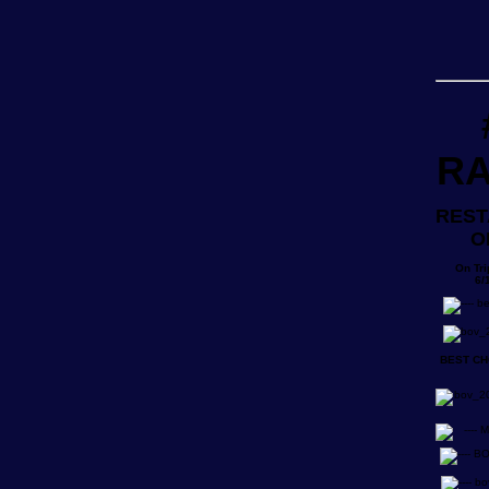
R
RES
O
On Tri
6/
BEST CH