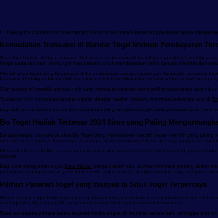
Free spins di dalam slot bisa menjadi kunci untuk meraih kemenangan besar tanpa mengelu
Kemudahan Transaksi di Bandar Togel Metode Pembayaran Terc
Situs togel online dengan pasaran Hongkong selalu menjadi favorit karena dikenal memiliki jadwa
harga pada taruhan, memungkinkan pemain untuk mendapatkan lebih banyak manfaat dari seti
Memilih situs togel yang terpercaya di Indonesia bisa menjadi tantangan tersendiri, terutama ket
transaksi. Penting untuk memilih situs yang telah terverifikasi dan memiliki reputasi baik agar
Skin terbaru ini memiliki animasi unik yang membuat karakter kamu terlihat lebih keren saat digun
Turnamen PvP komunitas kembali digelar dengan hadiah menarik, informasi jadwalnya ada di
To
Lagi ada promo top-up bonus item tambahan yang lumayan banget buat persiapan push rank min
Bo Togel Hadiah Terbesar 2024 Situs yang Paling Menguntungk
Dengan begitu banyaknya situs Bo Togel yang menawarkan hadiah besar, memilih yang paling me
menarik, serta reputasi terpercaya. Kami juga akan membahas kriteria apa saja yang harus di
Memanfaatkan data Macau secara maksimal dapat menjadi kunci kesuksesan bagi pemain togel. 
optimal.
Bagi para penggemar togel,
Data Macau
menjadi salah satu sumber informasi penting dalam men
menyusun strategi bermain yang lebih efektif. Tak hanya itu, keakuratan data juga menjadi f
Pilihan Pasaran Togel yang Banyak di Situs Togel Terpercaya
Setiap pemain togel tentu ingin mendapatkan hasil yang maksimal dari taruhan mereka. Oleh kar
dari togel 4D, 3D, hingga 2D, serta menyediakan berbagai pasaran internasional.
Rasa penasaran pemain selalu terjawab ketika angka diumumkan secara sah, sehingga tidak ada