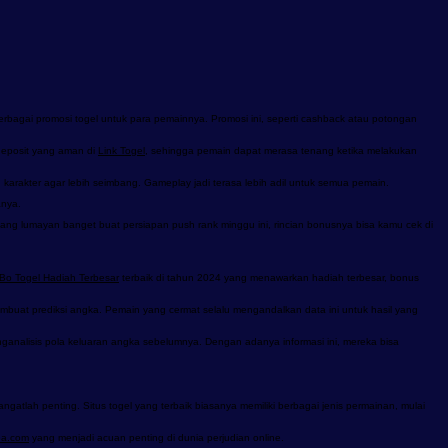
bagai promosi togel untuk para pemainnya. Promosi ini, seperti cashback atau potongan
 deposit yang aman di
Link Togel
, sehingga pemain dapat merasa tenang ketika melakukan
g karakter agar lebih seimbang. Gameplay jadi terasa lebih adil untuk semua pemain.
anya.
ang lumayan banget buat persiapan push rank minggu ini, rincian bonusnya bisa kamu cek di
Bo Togel Hadiah Terbesar
terbaik di tahun 2024 yang menawarkan hadiah terbesar, bonus
buat prediksi angka. Pemain yang cermat selalu mengandalkan data ini untuk hasil yang
ganalisis pola keluaran angka sebelumnya. Dengan adanya informasi ini, mereka bisa
ngatlah penting. Situs togel yang terbaik biasanya memiliki berbagai jenis permainan, mulai
ea.com
yang menjadi acuan penting di dunia perjudian online.