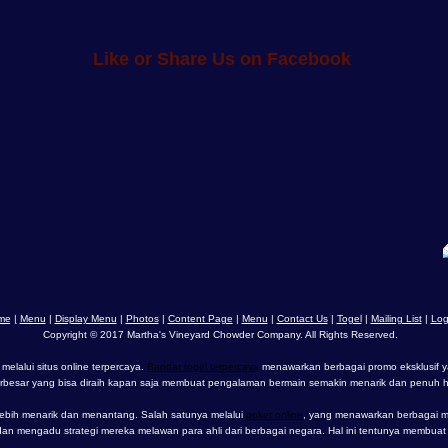
Like or Share Us on Facebook
me
|
Menu
|
Display Menu
|
Photos
|
Content Page
|
Menu
|
Contact Us
|
Togel
|
Mailing List
|
Log
Copyright © 2017 Martha's Vineyard Chowder Company. All Rights Reserved.
melalui situs online terpercaya.
Bandar togel terpercaya
menawarkan berbagai promo eksklusif 
erbesar yang bisa diraih kapan saja membuat pengalaman bermain semakin menarik dan penuh 
ebih menarik dan menantang. Salah satunya melalui
poker online
, yang menawarkan berbagai 
l dan mengadu strategi mereka melawan para ahli dari berbagai negara. Hal ini tentunya membua