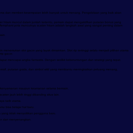
n lama dan memberi kesempatan lebih banyak untuk menang. Pengelolaan yang baik akan
tter hitam muncul dalam jumlah tertentu, pemain dapat mengaktifkan putaran bonus yang
Memahami pola munculnya scatter hitam adalah langkah awal yang sangat penting dalam
ain.
n menemukan slot gacor yang layak dimainkan. Slot rtp tertinggi selalu menjadi pilihan utama
tp gacor.
pat mencapai angka fantastis. Dengan sedikit keberuntungan dan strategi yang tepat,
ogresif, putaran gratis, dan simbol wild yang membantu meningkatkan peluang menang,
kan kenyamanan maupun keamanan selama bermain.
er jauh lebih tinggi dibanding situs lain.
aya tarik utama.
mu bisa belajar hal baru.
s yang tidak menyulitkan pengguna baru.
man dan menyenangkan.