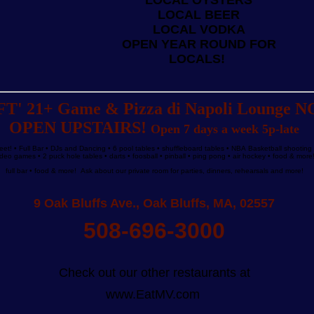
LOCAL OYSTERS
LOCAL BEER
LOCAL VODKA
OPEN YEAR ROUND FOR
LOCALS!
FT' 21+ Game & Pizza di Napoli Lounge 
OPEN UPSTAIRS!
Open 7 days a week 5p-late
eet! • Full Bar • DJs and Dancing • 6 pool tables • shuffleboard tables • NBA Basketball shootin
ideo games • 2 puck hole tables • darts • foosball • pinball • ping pong • air hockey • food & more
full bar • food & more! Ask about our private room for parties, dinners, rehearsals and more!
9 Oak Bluffs Ave., Oak Bluffs, MA, 02557
508-696-3000
Check out our other restaurants at
www.EatMV.com