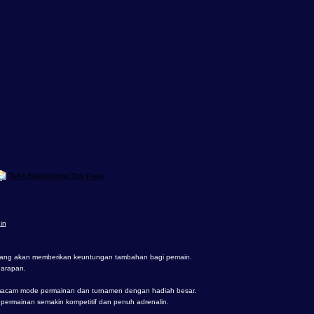
Tell A Friend About This Page
in
yang akan memberikan keuntungan tambahan bagi pemain.
harapan.
macam mode permainan dan turnamen dengan hadiah besar.
t permainan semakin kompetitif dan penuh adrenalin.