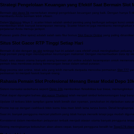
Strategi Pengelolaan Keuangan yang Efektif Saat Bermain Slot 
Bermain
slot depo 5k
memerlukan strategi pengelolaan keuangan yang baik. Dengan hanya 5 rib
membantu Anda bermain lebih efisien.
Dalam
Mahjong
Ways 2, scatter hitam adalah simbol penting yang berfungsi sebagai kunci untu
memberikan lebih banyak kesempatan menang. Scatter hitam ini juga membantu meningkatkan ni
perjalanan Anda menuju jackpot.
Putaran gratis (free spins) adalah salah satu fitur bonus
Slot Gacor Online
yang paling dinantika
Situs Slot Gacor RTP Tinggi Setiap Hari
Bermain di slot dengan
rtp slot
tertinggi hari ini adalah cara efektif untuk meningkatkan peluan
bagi pemain yang ingin mendapatkan keuntungan maksimal. Dengan memanfaatkan data rtp slot,
Salah satu alasan utama banyak orang bermain slot online adalah kesempatan untuk memenan
pemain bisa membawa pulang kemenangan besar dalam sekali putaran.
Bagi pecinta slot online, tidak ada yang lebih menarik daripada mencoba permainan
Slot 777
yan
permainan ini menjadi favorit banyak orang.
Rahasia Pemain Slot Profesional Menang Besar Modal Depo 10k
Sistem transaksi sederhana seperti
Depo 10k
memberikan fleksibilitas luar biasa, memungkin
Tidak dapat dipungkiri bahwa
slot gacor Thailand
telah menjadi simbol keberuntungan bagi banya
Update UI terbaru bikin tampilan game lebih bersih dan nyaman, perubahan ini dijelaskan satu 
Promo top-up dengan cashback bikin kamu bisa main lebih lama tanpa boros. Detail lengkapnya 
Saat ini, banyak pengguna mencari platform yang tidak hanya menarik tetapi juga mudah digu
Konsistensi dalam memberikan pelayanan terbaik menjadi alasan utama banyak pengguna tetap
Seiring meningkatnya kebutuhan akan akses cepat, banyak pengguna beralih ke
Togel178 Altern